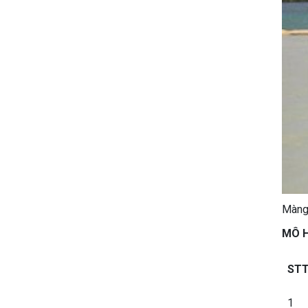
Màng 
MÔ 
ST
1