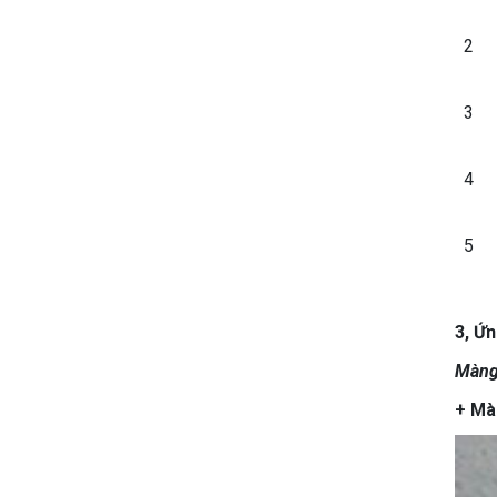
2
3
4
5
3, Ứ
Màng
+ Màn