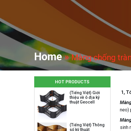
Home
»
Màng chống tràn 
HOT PRODUCTS
1, T
(Tiếng Việt) Giới
thiệu về ô địa kỹ
thuật Geocell
Màng 
neo) 
Màng
(Tiếng Việt) Thông
sinh 
số kỹ thuật