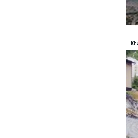
M
+ Kh