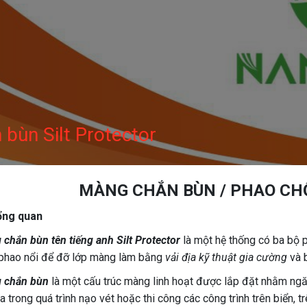
bùn Silt Protector
MÀNG CHẮN BÙN / PHAO CH
ổng quan
chắn bùn tên tiếng anh Silt Protector
là một hệ thống có ba bộ 
phao nổi để đỡ lớp màng làm bằng
vải địa kỹ thuật gia cường
và 
 chắn bùn
là một cấu trúc màng linh hoạt được lắp đặt nhằm ngă
ra trong quá trình nạo vét hoặc thi công các công trình trên biển, t