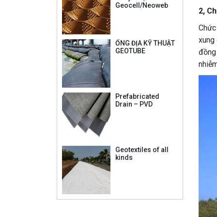
Geocell/Neoweb
2, C
Chức 
xung 
ỐNG ĐỊA KỸ THUẬT
GEOTUBE
đồng 
nhiễm
Prefabricated
Drain – PVD
Geotextiles of all
kinds