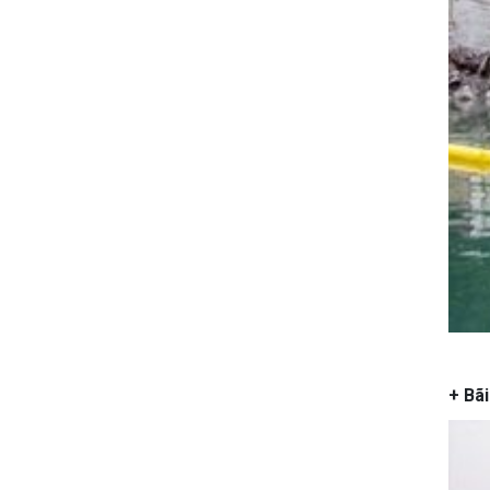
M
+ Bãi