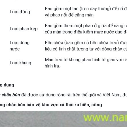
Bao gồm một tao (trên dây thừng) để cố 
Loại đứng
và phao nổi để căng màn
Bao gồm thêm một phao ở giữa để nâng c
Loại phao kép
của màn trong điều kiêm mực nước dao 
Loại dòng
Bồn chứa (bao gồm cả bồn chứa treo) đượ
nước
liệu có tính chất tương tự với dòng chảy c
Màn treo từ khung phao hình tứ giác với 
Loại khung
hình trụ.
ng dụng
 chắn bùn
đã được sử dụng rộng rãi trên thế giới và Việt Nam, đ
g chắn bùn bảo vệ khu vực xả thải ra biển, sông.