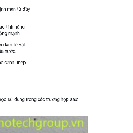
định màn từ đáy
ao tính năng
động mạnh
c làm từ vật
ủa nước.
các cạnh thép
ược sử dụng trong các trường hợp sau: