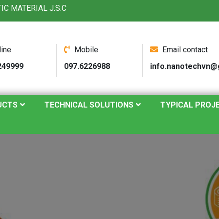
C MATERIAL J.S.C
line
Mobile
Email contact
249999
097.6226988
info.nanotechvn@
UCTS
TECHNICAL SOLUTIONS
TYPICAL PROJ