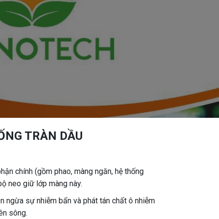
ỐNG TRÀN DẦU
phận chính (gồm phao, màng ngăn, hệ thống
bộ neo giữ lớp màng này.
n ngừa sự nhiễm bẩn và phát tán chất ô nhiễm
rên sông.